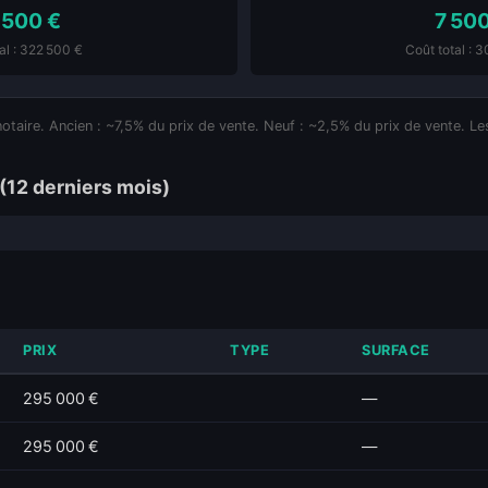
 500 €
7 50
al : 322 500 €
Coût total : 
notaire. Ancien : ~7,5% du prix de vente. Neuf : ~2,5% du prix de vente. Les
(12 derniers mois)
PRIX
TYPE
SURFACE
295 000 €
—
295 000 €
—