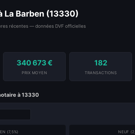
 à La Barben (13330)
res récentes — données DVF officielles
340 673 €
182
PRIX MOYEN
TRANSACTIONS
notaire à 13330
EN (7,5%)
NEUF (2