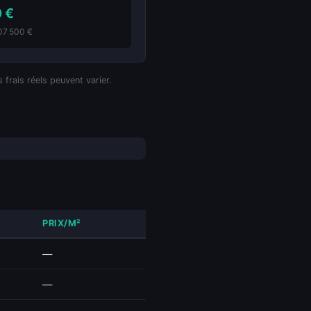
0 €
307 500 €
 frais réels peuvent varier.
PRIX/M²
—
—