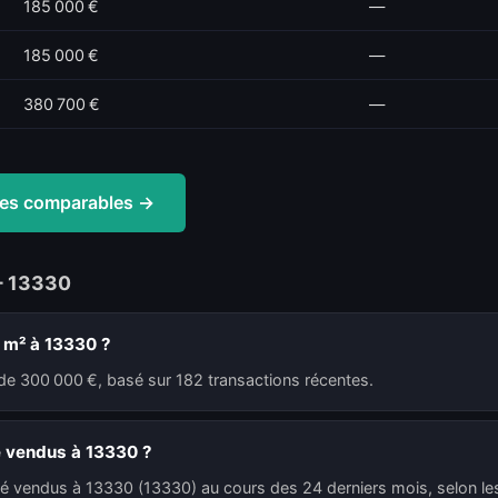
185 000 €
—
185 000 €
—
380 700 €
—
ntes comparables →
— 13330
u m² à 13330 ?
de 300 000 €, basé sur 182 transactions récentes.
é vendus à 13330 ?
té vendus à 13330 (13330) au cours des 24 derniers mois, selon les