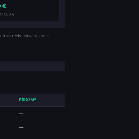
0 €
307 500 €
 frais réels peuvent varier.
PRIX/M²
—
—