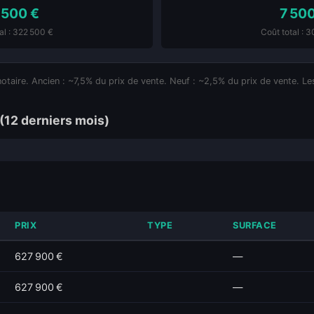
 500 €
7 50
al : 322 500 €
Coût total : 
notaire. Ancien : ~7,5% du prix de vente. Neuf : ~2,5% du prix de vente. Les
(12 derniers mois)
PRIX
TYPE
SURFACE
627 900 €
—
627 900 €
—