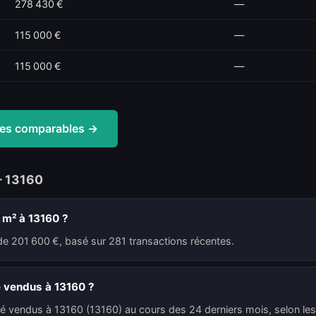
278 430 €
—
115 000 €
—
115 000 €
—
ntes comparables →
— 13160
 m² à 13160 ?
de 201 600 €, basé sur 281 transactions récentes.
é vendus à 13160 ?
té vendus à 13160 (13160) au cours des 24 derniers mois, selon les