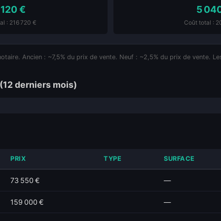
 120 €
5 04
al : 216 720 €
Coût total : 
notaire. Ancien : ~7,5% du prix de vente. Neuf : ~2,5% du prix de vente. Les
(12 derniers mois)
PRIX
TYPE
SURFACE
73 550 €
—
159 000 €
—