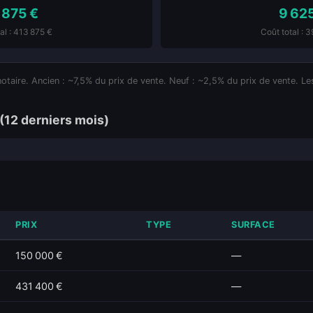
 875 €
9 62
al : 413 875 €
Coût total : 
notaire. Ancien : ~7,5% du prix de vente. Neuf : ~2,5% du prix de vente. Les
(12 derniers mois)
PRIX
TYPE
SURFACE
150 000 €
—
431 400 €
—