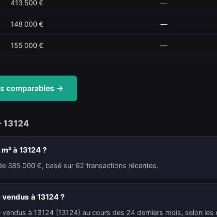
413 500 €
—
148 000 €
—
155 000 €
—
tes comparables →
— 13124
 m² à 13124 ?
de 385 000 €, basé sur 62 transactions récentes.
é vendus à 13124 ?
é vendus à 13124 (13124) au cours des 24 derniers mois, selon les 