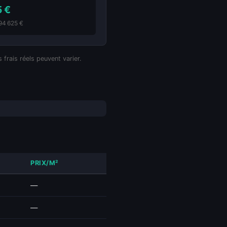
5 €
394 625 €
 frais réels peuvent varier.
PRIX/M²
—
—