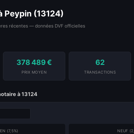
 à Peypin (13124)
res récentes — données DVF officielles
378 489 €
62
PRIX MOYEN
TRANSACTIONS
notaire à 13124
EN (7,5%)
NEUF (2