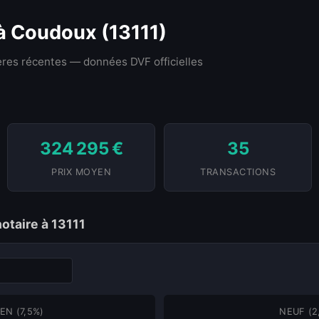
 à Coudoux (13111)
res récentes — données DVF officielles
324 295 €
35
PRIX MOYEN
TRANSACTIONS
notaire à 13111
EN (7,5%)
NEUF (2