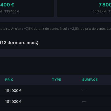
 400 €
7 80
al : 335 400 €
Coût total : 
notaire. Ancien : ~7,5% du prix de vente. Neuf : ~2,5% du prix de vente. Les
(12 derniers mois)
PRIX
TYPE
SURFACE
181 000 €
—
181 000 €
—