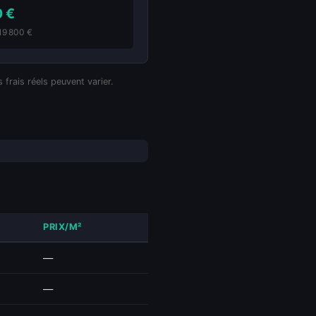
0 €
319 800 €
 frais réels peuvent varier.
PRIX/M²
—
—