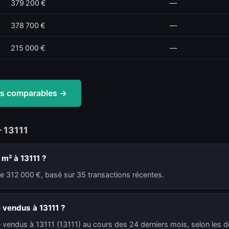
379 200 €
—
378 700 €
—
215 000 €
—
tes comparables →
 13111
 m² à 13111 ?
de 312 000 €, basé sur 35 transactions récentes.
 vendus à 13111 ?
 vendus à 13111 (13111) au cours des 24 derniers mois, selon les d