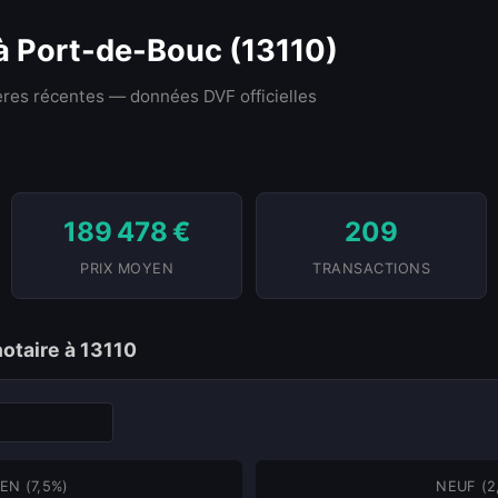
 à Port-de-Bouc (13110)
res récentes — données DVF officielles
189 478 €
209
PRIX MOYEN
TRANSACTIONS
notaire à 13110
EN (7,5%)
NEUF (2