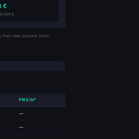
4 €
165 409 €
 frais réels peuvent varier.
PRIX/M²
—
—