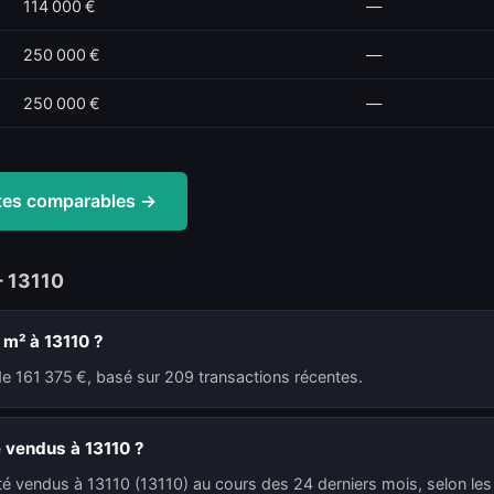
114 000 €
—
250 000 €
—
250 000 €
—
ntes comparables →
— 13110
 m² à 13110 ?
de 161 375 €, basé sur 209 transactions récentes.
 vendus à 13110 ?
té vendus à 13110 (13110) au cours des 24 derniers mois, selon les