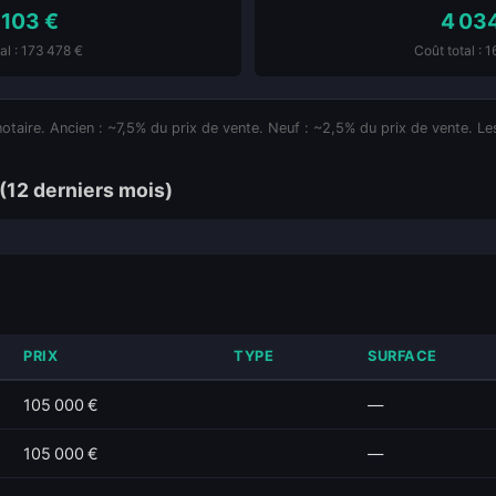
 103 €
4 03
al : 173 478 €
Coût total : 
notaire. Ancien : ~7,5% du prix de vente. Neuf : ~2,5% du prix de vente. Les
(12 derniers mois)
PRIX
TYPE
SURFACE
105 000 €
—
105 000 €
—