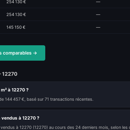
254 130 €
—
254 130 €
—
145 150 €
—
tes comparables →
— 12270
u m² à 12270 ?
de 144 457 €, basé sur 71 transactions récentes.
é vendus à 12270 ?
é vendus à 12270 (12270) au cours des 24 derniers mois, selon les 