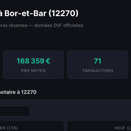
 à Bor-et-Bar (12270)
res récentes — données DVF officielles
168 359 €
71
PRIX MOYEN
TRANSACTIONS
notaire à 12270
EN (7,5%)
NEUF (2