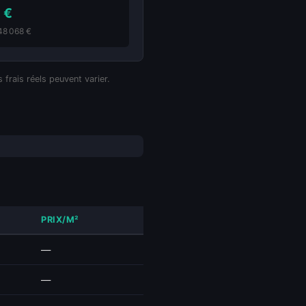
 €
148 068 €
 frais réels peuvent varier.
PRIX/M²
—
—