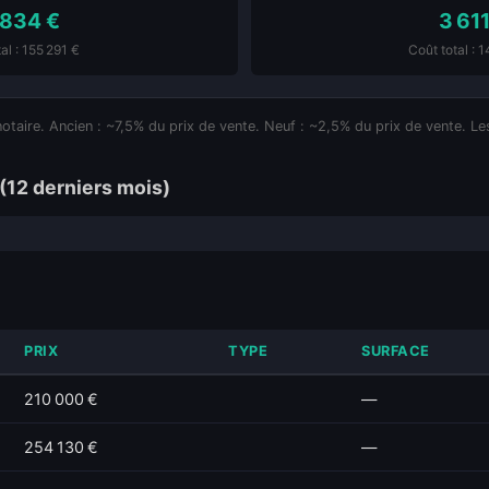
 834 €
3 611
al : 155 291 €
Coût total : 
notaire. Ancien : ~7,5% du prix de vente. Neuf : ~2,5% du prix de vente. Les
(12 derniers mois)
PRIX
TYPE
SURFACE
210 000 €
—
254 130 €
—