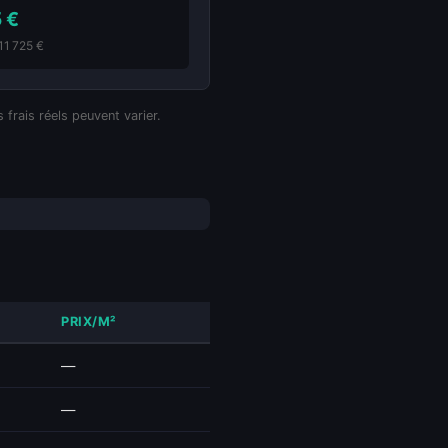
 €
111 725 €
 frais réels peuvent varier.
PRIX/M²
—
—