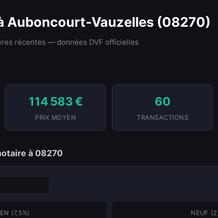
 à Auboncourt-Vauzelles (08270)
res récentes — données DVF officielles
114 583 €
60
PRIX MOYEN
TRANSACTIONS
notaire à 08270
EN (7,5%)
NEUF (2