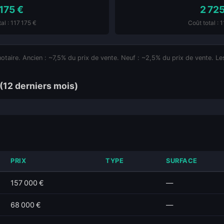
 175 €
2 725
al : 117 175 €
Coût total : 
notaire. Ancien : ~7,5% du prix de vente. Neuf : ~2,5% du prix de vente. Les
(12 derniers mois)
PRIX
TYPE
SURFACE
157 000 €
—
68 000 €
—