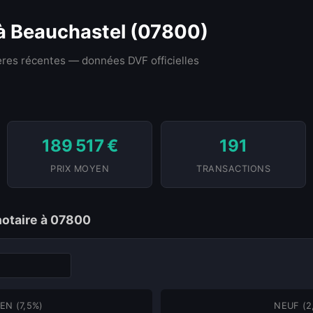
 à Beauchastel (07800)
res récentes — données DVF officielles
189 517 €
191
PRIX MOYEN
TRANSACTIONS
notaire à 07800
EN (7,5%)
NEUF (2