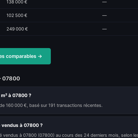
138 000 €
—
102 500 €
—
249 000 €
—
ntes comparables →
— 07800
u m² à 07800 ?
de 160 000 €, basé sur 191 transactions récentes.
é vendus à 07800 ?
té vendus à 07800 (07800) au cours des 24 derniers mois, selon les