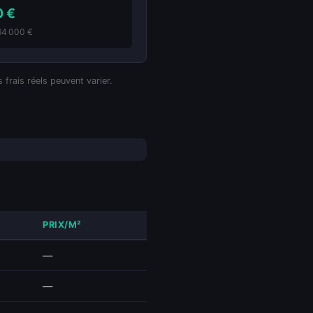
0 €
164 000 €
 frais réels peuvent varier.
PRIX/M²
—
—