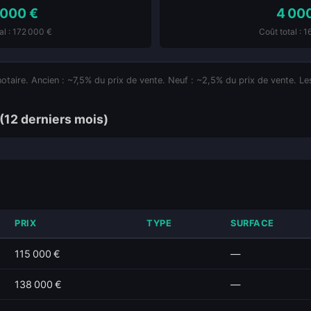
 000 €
4 00
al : 172 000 €
Coût total : 
notaire. Ancien : ~7,5% du prix de vente. Neuf : ~2,5% du prix de vente. Les
(12 derniers mois)
PRIX
TYPE
SURFACE
115 000 €
—
138 000 €
—