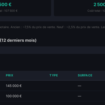
500 €
2 50
al : 107 500 €
Coût total : 
notaire. Ancien : ~7,5% du prix de vente. Neuf : ~2,5% du prix de vente. Les
(12 derniers mois)
PRIX
TYPE
SURFACE
145 000 €
—
100 000 €
—