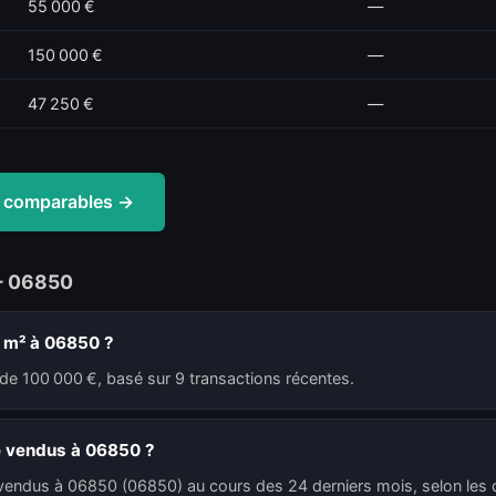
55 000 €
—
150 000 €
—
47 250 €
—
es comparables →
— 06850
u m² à 06850 ?
de 100 000 €, basé sur 9 transactions récentes.
é vendus à 06850 ?
 vendus à 06850 (06850) au cours des 24 derniers mois, selon les d