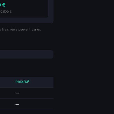
0 €
102 500 €
 frais réels peuvent varier.
PRIX/M²
—
—