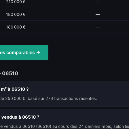
210 000 €
—
180 000 €
—
180 000 €
—
ntes comparables →
— 06510
u m² à 06510 ?
de 250 000 €, basé sur 276 transactions récentes.
é vendus à 06510 ?
té vendus à 06510 (06510) au cours des 24 derniers mois, selon les