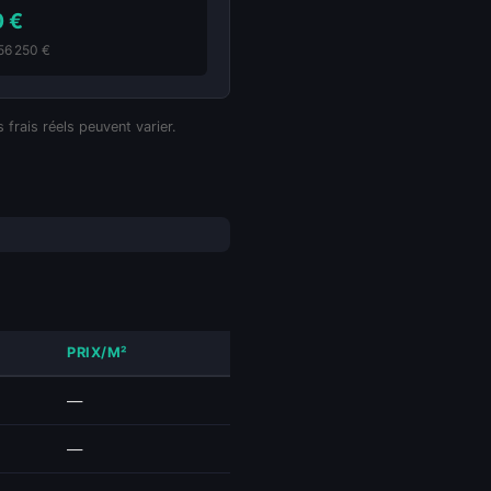
0 €
256 250 €
 frais réels peuvent varier.
PRIX/M²
—
—