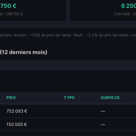
 750 €
6 25
al : 268 750 €
Coût total : 
notaire. Ancien : ~7,5% du prix de vente. Neuf : ~2,5% du prix de vente. Les
(12 derniers mois)
PRIX
TYPE
SURFACE
752 093 €
—
150 000 €
—