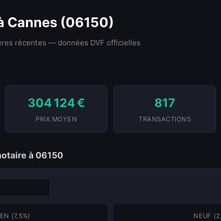
 à Cannes (06150)
res récentes — données DVF officielles
304 124 €
817
PRIX MOYEN
TRANSACTIONS
notaire à 06150
EN (7,5%)
NEUF (2