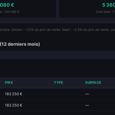
 080 €
5 36
al : 230 480 €
Coût total : 
notaire. Ancien : ~7,5% du prix de vente. Neuf : ~2,5% du prix de vente. Les
(12 derniers mois)
PRIX
TYPE
SURFACE
183 250 €
—
183 250 €
—