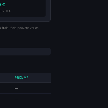
0 €
219 760 €
 frais réels peuvent varier.
PRIX/M²
—
—