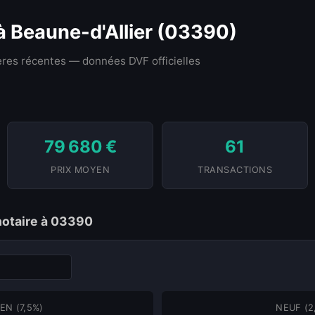
 à Beaune-d'Allier (03390)
res récentes — données DVF officielles
79 680 €
61
PRIX MOYEN
TRANSACTIONS
 notaire à 03390
EN (7,5%)
NEUF (2