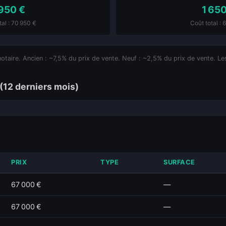
950 €
1 650
tal : 70 950 €
Coût total : 
notaire. Ancien : ~7,5% du prix de vente. Neuf : ~2,5% du prix de vente. Les
(12 derniers mois)
PRIX
TYPE
SURFACE
67 000 €
—
67 000 €
—