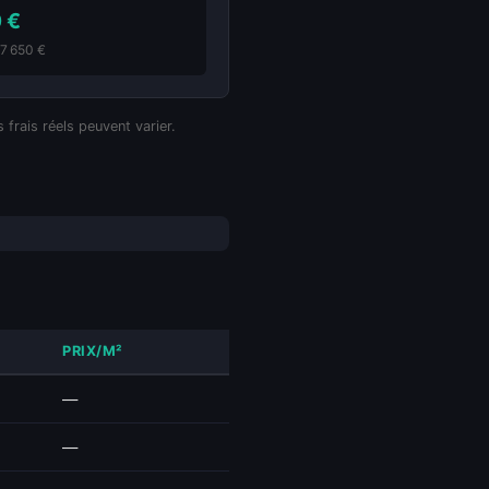
 €
67 650 €
 frais réels peuvent varier.
PRIX/M²
—
—