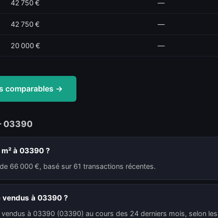
42 750 €
—
42 750 €
—
20 000 €
—
tes comparables →
— 03390
u m² à 03390 ?
de 66 000 €, basé sur 61 transactions récentes.
é vendus à 03390 ?
é vendus à 03390 (03390) au cours des 24 derniers mois, selon les 