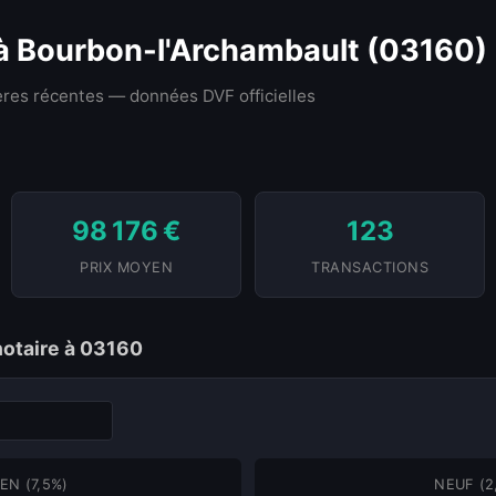
 à Bourbon-l'Archambault (03160)
res récentes — données DVF officielles
98 176 €
123
PRIX MOYEN
TRANSACTIONS
notaire à 03160
EN (7,5%)
NEUF (2