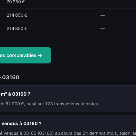
79 250 €
—
214 850 €
—
214 850 €
—
ntes comparables →
— 03160
u m² à 03160 ?
de 82 000 €, basé sur 123 transactions récentes.
é vendus à 03160 ?
té vendus à 03160 (03160) au cours des 24 derniers mois, selon les