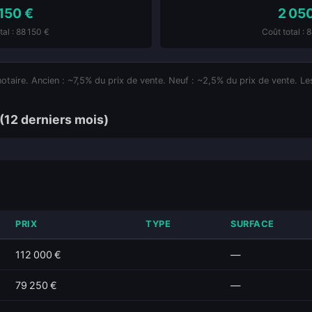
 150 €
2 05
tal : 88 150 €
Coût total : 
notaire. Ancien : ~7,5% du prix de vente. Neuf : ~2,5% du prix de vente. Les
(12 derniers mois)
PRIX
TYPE
SURFACE
112 000 €
—
79 250 €
—