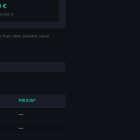
0 €
84 050 €
 frais réels peuvent varier.
PRIX/M²
—
—